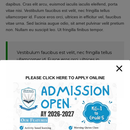
dapibus. Cras elit arcu, euismod iaculis iaculis eleifend, porta
vitae nisi. Vestibulum faucibus est velit, nec fringilla tellus
ullamcorper id. Fusce eros orci, ultrices in efficitur vel, faucibus
vitae urna. Sed lacinia augue odio, sit amet pulvinar velit pretium
non. Nullam eu suscipit leo. Ut fringilla finibus tempor.
Vestibulum faucibus est velit, nec fringilla tellus
ullamcorper id. Fusce eros orci, ultrices in
efficitur vel, faucibus vitae urna. Sed lacinia
augue odio, sit amet pulvinar velit pretium non.
PLEASE CLICK HERE TO APPLY ONLINE
Nullam eu suscipit leo. Ut fringilla finibus
tempor.
Proin velit dui, viverra id rhoncus sit amet, consequat ut urna.
Phasellus id tellus volutpat, luctus leo posuere, eleifend nibh.
Aliquam vehicula turpis sem, convallis consectetur nibh placerat
nec. Vestibulum consequat turpis nec finibus ornare. Integer