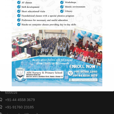
cursus quam dolor, non pharetra dui sollicitudin at. Nunc
egestas velit lectus, et feugiat diam scelerisque et. Etiam sit
amet augue consectetur, hendrerit risus quis, vestibulum
magna. Quisque porttitor viverra vestibulum. Sed fringilla felis
augue, vel commodo odio tincidunt fermentum. Nulla in leo non
massa tincidunt convallis vitae eu augue. Sed auctor turpis in
felis semper venenatis. Quisque sed luctus nibh.
GET IN TOUCH
Door No 6, Old No 5
Asharkhana Street, Alandur, Chennai -
600016
This will close in
34
seconds
+91-44 4558 3679
+91-91760 23185